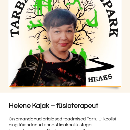
Helene Kajak – füsioterapeut
On omandanud erialased teadmised Tartu Ülikoolist
ning täiendanud ennast lisakoolitustega