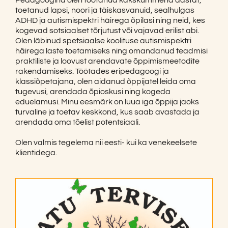
Pedagoogina olen töötanud kakskümmend aastat,
toetanud lapsi, noori ja täiskasvanuid, sealhulgas
ADHD ja autismispektri häirega õpilasi ning neid, kes
kogevad sotsiaalset tõrjutust või vajavad erilist abi.
Olen läbinud spetsiaalse koolituse autismispektri
häirega laste toetamiseks ning omandanud teadmisi
praktiliste ja loovust arendavate õppimismeetodite
rakendamiseks. Töötades eripedagoogi ja
klassiõpetajana, olen aidanud õppijatel leida oma
tugevusi, arendada õpioskusi ning kogeda
eduelamusi. Minu eesmärk on luua iga õppija jaoks
turvaline ja toetav keskkond, kus saab avastada ja
arendada oma tõelist potentsiaali.
Olen valmis tegelema nii eesti- kui ka venekeelsete
klientidega.