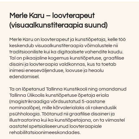
Merle Karu – loovterapeut
(visuaalkunstiteraapia suund)
Merle Karu on loovterapeut ja kunstiõpetaja, kelle töö
keskendub visuaalkunstiteraapia võimalustele nii
traditsiooniliste kui ka digitaalsete vahendite kaudu.
Tal on pikaajaline kogemus kunstiõpetuse, graafilise
disaini ja loovteraapia valdkonnas, kus ta toetab
inimesi eneseväljenduse, loovuse ja heaolu
edendamisel.
Ta on lõpetanud Tallinna Kunstikooli ning omandanud
Tallinna Ülikoolis kunstiõpetuse õpetaja eriala
(magistrikraadiga võrdsustatud 5-aastane
nominaalõpe), mille kõrvalerialaks oli rakenduslik
psühholoogia. Töötanud nii graafilise disaineri ja
illustraatorina kui ka kunstiõpetajana, on ta viimastel
aastatel spetsialiseerunud loovteraapiale
rehabilitatsioonimeeskondades.