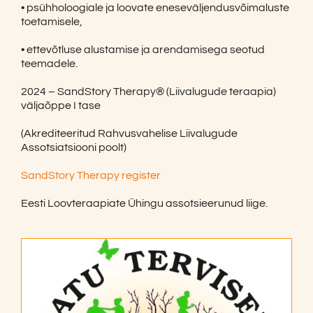
• psühholoogiale ja loovate eneseväljendusvõimaluste
toetamisele,
• ettevõtluse alustamise ja arendamisega seotud
teemadele.
2024 – SandStory Therapy® (Liivalugude teraapia)
väljaõppe I tase
(Akrediteeritud Rahvusvahelise Liivalugude
Assotsiatsiooni poolt)
SandStory Therapy register
Eesti Loovteraapiate Ühingu assotsieerunud liige.