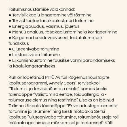
Toitumisnõustamise valdkonnad:
● Tervislik kaalu langetamine või tõstmine
● Tervist toetav tasakaalustatud toitumine
● Energiapuudus, väsimus, jõuetus
● Menüü analüüs, tasakaalustamine ja korrigeerimine
● Kergemad seedevaevused, toidutalumatus/-
tundlikkus
● Gluteenivaba toitumine
● Laktoosivaba toitumine
● Liikumisnõustamine füüsilise vormi parandamiseks
ja kaalu langetamiseks
Külli on lõpetanud MTÜ Avitus Kogemusnõustajate
koolitusprogrammi, Annely Sootsi Tervisekooli
“Toitumis- ja tervisenõustaja eriala”, samas koolis
täiendõppe “Välistamisdieetide, toiduallergia ja -
talumatuse olemus ning testimine”. Lisaks on läbinud
Tallinna Ülikoolis täiendõppe “Erivajadustega inimeste
toitumine ja liikumine” ning Eesti Tsöliaakia Seltsi
koolituse “Gluteenivaba toitumine, toitumisnõustaja roll
tsöliaakiaga inimese märkamisel ja toetamisel”. Külli