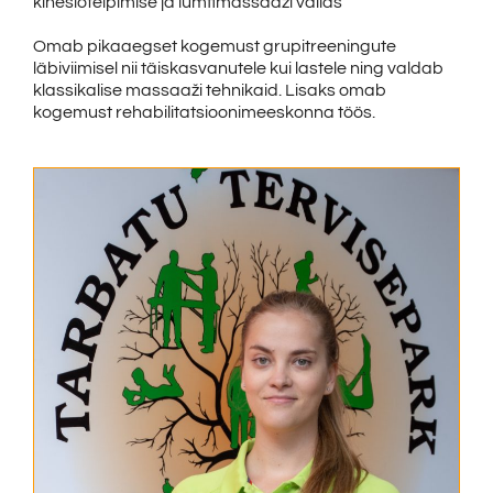
kinesioteipimise ja lümfimassaaži vallas
Omab pikaaegset kogemust grupitreeningute
läbiviimisel nii täiskasvanutele kui lastele ning valdab
klassikalise massaaži tehnikaid. Lisaks omab
kogemust rehabilitatsioonimeeskonna töös.