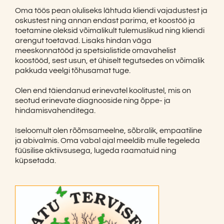
Oma töös pean oluliseks lähtuda kliendi vajadustest ja
oskustest ning annan endast parima, et koostöö ja
toetamine oleksid võimalikult tulemuslikud ning kliendi
arengut toetavad. Lisaks hindan väga
meeskonnatööd ja spetsialistide omavahelist
koostööd, sest usun, et ühiselt tegutsedes on võimalik
pakkuda veelgi tõhusamat tuge.
Olen end täiendanud erinevatel koolitustel, mis on
seotud erinevate diagnooside ning õppe- ja
hindamisvahenditega.
Iseloomult olen rõõmsameelne, sõbralik, empaatiline
ja abivalmis. Oma vabal ajal meeldib mulle tegeleda
füüsilise aktiivsusega, lugeda raamatuid ning
küpsetada.