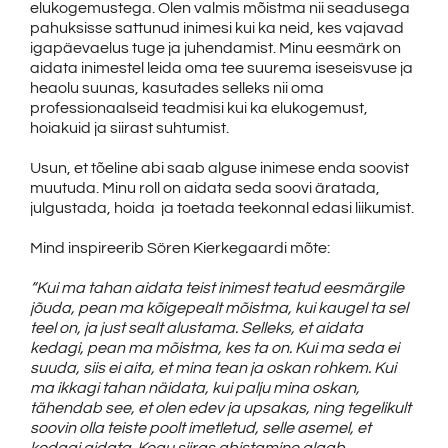
elukogemustega. Olen valmis mõistma nii seadusega
pahuksisse sattunud inimesi kui ka neid, kes vajavad
igapäevaelus tuge ja juhendamist. Minu eesmärk on
aidata inimestel leida oma tee suurema iseseisvuse ja
heaolu suunas, kasutades selleks nii oma
professionaalseid teadmisi kui ka elukogemust,
hoiakuid ja siirast suhtumist.
Usun, et tõeline abi saab alguse inimese enda soovist
muutuda. Minu roll on aidata seda soovi äratada,
julgustada, hoida ja toetada teekonnal edasi liikumist.
Mind inspireerib Sören Kierkegaardi mõte:
“Kui ma tahan aidata teist inimest teatud eesmärgile
jõuda, pean ma kõigepealt mõistma, kui kaugel ta sel
teel on, ja just sealt alustama. Selleks, et aidata
kedagi, pean ma mõistma, kes ta on. Kui ma seda ei
suuda, siis ei aita, et mina tean ja oskan rohkem. Kui
ma ikkagi tahan näidata, kui palju mina oskan,
tähendab see, et olen edev ja upsakas, ning tegelikult
soovin olla teiste poolt imetletud, selle asemel, et