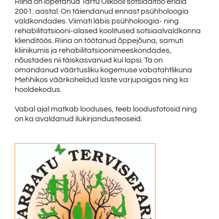
Riina on lõpetanud Tartu Ülikooli sotsiaaltöö eriala
2001. aastal. On täiendanud ennast psühholoogia
valdkondades. Viimati läbis psühholoogia- ning
rehabilitatsiooni-alased koolitused sotsiaalvaldkonna
klienditöös. Riina on töötanud õppejõuna, samuti
kliinikumis ja rehabilitatsioonimeeskondades,
nõustades nii täiskasvanuid kui lapsi. Ta on
omandanud väärtusliku kogemuse vabatahtlikuna
Mehhikos väärkoheldud laste varjupaigas ning ka
hooldekodus.
Vabal ajal matkab looduses, teeb loodusfotosid ning
on ka avaldanud ilukirjandusteoseid.