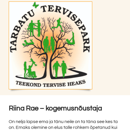
Riina Rae – kogemusnõustaja
On nelja lapse ema ja tänu neile on ta täna see kes ta
on. Emaks olemine on elus talle rohkem õpetanud kui