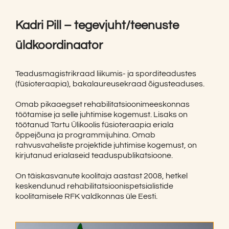
Kadri Pill – tegevjuht/teenuste
üldkoordinaator
Teadusmagistrikraad liikumis- ja sporditeadustes
(füsioteraapia), bakalaureusekraad õigusteaduses.
Omab pikaaegset rehabilitatsioonimeeskonnas
töötamise ja selle juhtimise kogemust. Lisaks on
töötanud Tartu Ülikoolis füsioteraapia eriala
õppejõuna ja programmijuhina. Omab
rahvusvaheliste projektide juhtimise kogemust, on
kirjutanud erialaseid teaduspublikatsioone.
On täiskasvanute koolitaja aastast 2008, hetkel
keskendunud rehabilitatsioonispetsialistide
koolitamisele RFK valdkonnas üle Eesti.