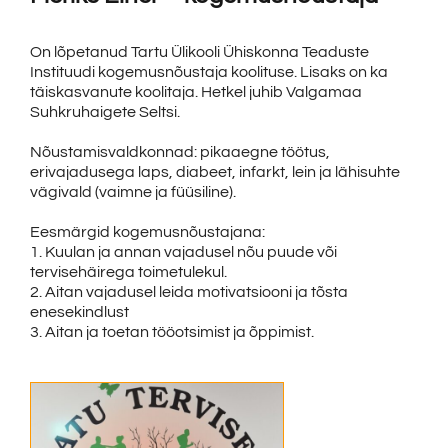
On lõpetanud Tartu Ülikooli Ühiskonna Teaduste
Instituudi kogemusnõustaja koolituse. Lisaks on ka
täiskasvanute koolitaja. Hetkel juhib Valgamaa
Suhkruhaigete Seltsi.
Nõustamisvaldkonnad: pikaaegne töötus,
erivajadusega laps, diabeet, infarkt, lein ja lähisuhte
vägivald (vaimne ja füüsiline).
Eesmärgid kogemusnõustajana:
1. Kuulan ja annan vajadusel nõu puude või
tervisehäirega toimetulekul.
2. Aitan vajadusel leida motivatsiooni ja tõsta
enesekindlust
3. Aitan ja toetan tööotsimist ja õppimist.