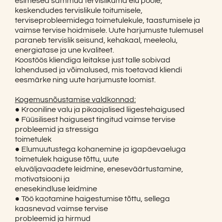
esimesed sammud tervislikuma elu poole,
keskendudes tervislikule toitumisele,
terviseprobleemidega toimetulekule, taastumisele ja
vaimse tervise hoidmisele. Uute harjumuste tulemusel
paraneb tervislik seisund, kehakaal, meeleolu,
energiatase ja une kvaliteet.
Koostöös kliendiga leitakse just talle sobivad
lahendused ja võimalused, mis toetavad kliendi
eesmärke ning uute harjumuste loomist.
Kogemusnõustamise valdkonnad:
● Krooniline valu ja pikaajalised liigestehaigused
● Füüsilisest haigusest tingitud vaimse tervise
probleemid ja stressiga
toimetulek
● Elumuutustega kohanemine ja igapäevaeluga
toimetulek haiguse tõttu, uute
eluväljavaadete leidmine, eneseväärtustamine,
motivatsiooni ja
enesekindluse leidmine
● Töö kaotamine haigestumise tõttu, sellega
kaasnevad vaimse tervise
probleemid ja hirmud