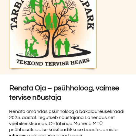
Renata Oja – psühholoog, vaimse
tervise nõustaja
Renata omandas psühholoogia bakalaureusekraadi
2025. aastal. Tegutseb nõustajana Lahendus.net
veebikeskkonnas. On läbinud Mahena MTÜ
psühhosotsiaalse kriisiteadlikkuse baasteadmiste
intensiivkoolituse. Harib end edasi