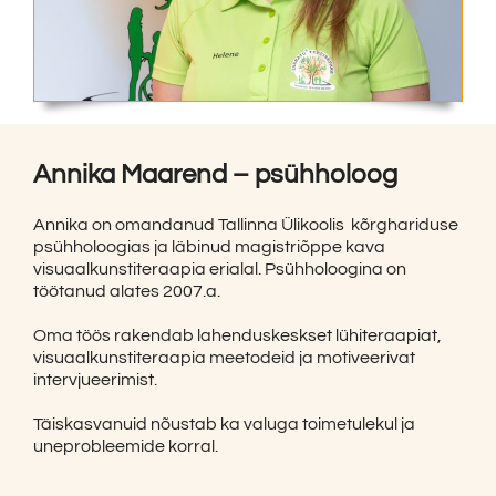
Annika Maarend – psühholoog
Annika on omandanud Tallinna Ülikoolis kõrghariduse
psühholoogias ja läbinud magistriõppe kava
visuaalkunstiteraapia erialal. Psühholoogina on
töötanud alates 2007.a.
Oma töös rakendab lahenduskeskset lühiteraapiat,
visuaalkunstiteraapia meetodeid ja motiveerivat
intervjueerimist.
Täiskasvanuid nõustab ka valuga toimetulekul ja
uneprobleemide korral.