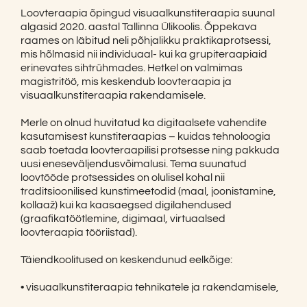
Loovteraapia õpingud visuaalkunstiteraapia suunal
algasid 2020. aastal Tallinna Ülikoolis. Õppekava
raames on läbitud neli põhjalikku praktikaprotsessi,
mis hõlmasid nii individuaal- kui ka grupiteraapiaid
erinevates sihtrühmades. Hetkel on valmimas
magistritöö, mis keskendub loovteraapia ja
visuaalkunstiteraapia rakendamisele.
Merle on olnud huvitatud ka digitaalsete vahendite
kasutamisest kunstiteraapias – kuidas tehnoloogia
saab toetada loovteraapilisi protsesse ning pakkuda
uusi eneseväljendusvõimalusi. Tema suunatud
loovtööde protsessides on olulisel kohal nii
traditsioonilised kunstimeetodid (maal, joonistamine,
kollaaž) kui ka kaasaegsed digilahendused
(graafikatöötlemine, digimaal, virtuaalsed
loovteraapia tööriistad).
Täiendkoolitused on keskendunud eelkõige:
• visuaalkunstiteraapia tehnikatele ja rakendamisele,