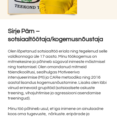
Sirje Pärn –
sotsiaaltöötaja/kogemusnõustaja
Olen lõpetanud sotsiaaltöö eriala ning tegelenud selle
valdkonnaga üle 17 aasta. Minu töökogemus on
mitmekesine ja põhineb sügaval inimeste mõistmisel
ning toetamisel. Olen omandanud mitmeid
täiendkoolitusi, sealhulgas Motiveeriva
intervjueerimise (MI) ja CARe metoodika ning 2016
aastal lisandus kogemusnõustamine. Lisaks olen läbi
viinud erinevaid grupitöid (sotsiaalsete oskuste
treening, vihajuhtimise ja agressiooni asendamise
treeningud).
Minu töö põhineb usul, et iga inimene on ainulaadne
koos oma tugevuste, nõrkuste. eripärade ja