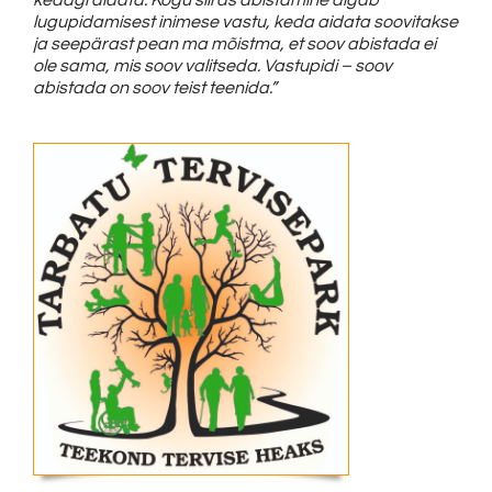
kedagi aidata. Kogu siiras abistamine algab
lugupidamisest inimese vastu, keda aidata soovitakse
ja seepärast pean ma mõistma, et soov abistada ei
ole sama, mis soov valitseda. Vastupidi – soov
abistada on soov teist teenida.”