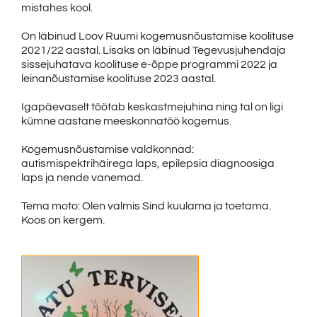
mistahes kool.
On läbinud Loov Ruumi kogemusnõustamise koolituse
2021/22 aastal. Lisaks on läbinud Tegevusjuhendaja
sissejuhatava koolituse e-õppe programmi 2022 ja
leinanõustamise koolituse 2023 aastal.
Igapäevaselt töötab keskastmejuhina ning tal on ligi
kümne aastane meeskonnatöö kogemus.
Kogemusnõustamise valdkonnad:
autismispektrihäirega laps, epilepsia diagnoosiga
laps ja nende vanemad.
Tema moto: Olen valmis Sind kuulama ja toetama.
Koos on kergem.