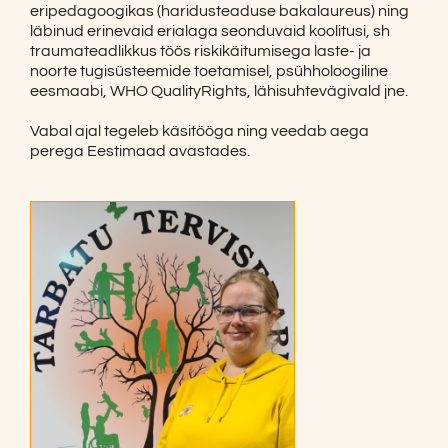
eripedagoogikas (haridusteaduse bakalaureus) ning
läbinud erinevaid erialaga seonduvaid koolitusi, sh
traumateadlikkus töös riskikäitumisega laste- ja
noorte tugisüsteemide toetamisel, psühholoogiline
eesmaabi, WHO QualityRights, lähisuhtevägivald jne.
Vabal ajal tegeleb käsitööga ning veedab aega
perega Eestimaad avastades.