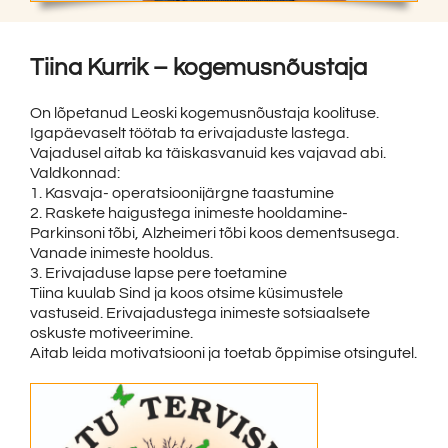
Tiina Kurrik – kogemusnõustaja
On lõpetanud Leoski kogemusnõustaja koolituse.
Igapäevaselt töötab ta erivajaduste lastega.
Vajadusel aitab ka täiskasvanuid kes vajavad abi.
Valdkonnad:
1. Kasvaja- operatsioonijärgne taastumine
2. Raskete haigustega inimeste hooldamine-
Parkinsoni tõbi, Alzheimeri tõbi koos dementsusega.
Vanade inimeste hooldus.
3. Erivajaduse lapse pere toetamine
Tiina kuulab Sind ja koos otsime küsimustele
vastuseid. Erivajadustega inimeste sotsiaalsete
oskuste motiveerimine.
Aitab leida motivatsiooni ja toetab õppimise otsingutel.